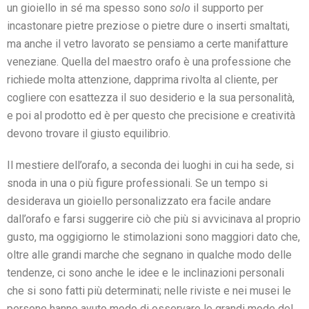
un gioiello in sé ma spesso sono
solo
il supporto per
incastonare pietre preziose o pietre dure o inserti smaltati,
ma anche il vetro lavorato se pensiamo a certe manifatture
veneziane. Quella del maestro orafo è una professione che
richiede molta attenzione, dapprima rivolta al cliente, per
cogliere con esattezza il suo desiderio e la sua personalità,
e poi al prodotto ed è per questo che precisione e creatività
devono trovare il giusto equilibrio.
Il mestiere dell’orafo, a seconda dei luoghi in cui ha sede, si
snoda in una o più figure professionali. Se un tempo si
desiderava un gioiello personalizzato era facile andare
dall’orafo e farsi suggerire ciò che più si avvicinava al proprio
gusto, ma oggigiorno le stimolazioni sono maggiori dato che,
oltre alle grandi marche che segnano in qualche modo delle
tendenze, ci sono anche le idee e le inclinazioni personali
che si sono fatti più determinati; nelle riviste e nei musei le
persone hanno avuto modo di osservare le grandi mode del