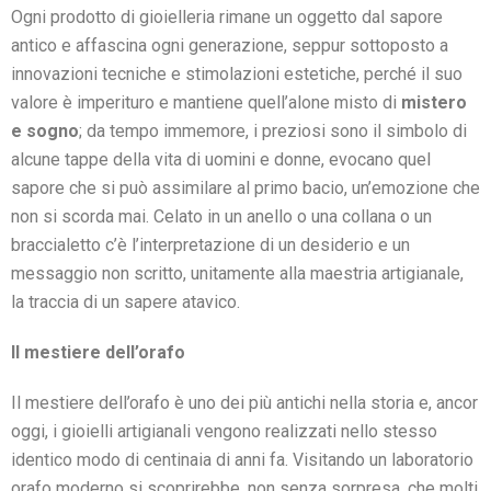
Ogni prodotto di gioielleria rimane un oggetto dal sapore
antico e affascina ogni generazione, seppur sottoposto a
innovazioni tecniche e stimolazioni estetiche, perché il suo
valore è imperituro e mantiene quell’alone misto di
mistero
e sogno
; da tempo immemore, i preziosi sono il simbolo di
alcune tappe della vita di uomini e donne, evocano quel
sapore che si può assimilare al primo bacio, un’emozione che
non si scorda mai. Celato in un anello o una collana o un
braccialetto c’è l’interpretazione di un desiderio e un
messaggio non scritto, unitamente alla maestria artigianale,
la traccia di un sapere atavico.
Il mestiere dell’orafo
Il mestiere dell’orafo è uno dei più antichi nella storia e, ancor
oggi, i gioielli artigianali vengono realizzati nello stesso
identico modo di centinaia di anni fa. Visitando un laboratorio
orafo moderno si scoprirebbe, non senza sorpresa, che molti